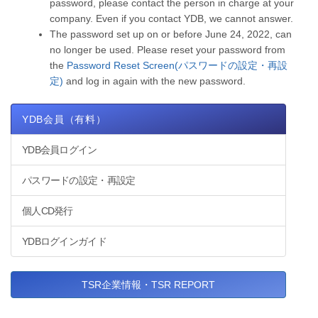
password, please contact the person in charge at your
company. Even if you contact YDB, we cannot answer.
The password set up on or before June 24, 2022, can
no longer be used. Please reset your password from
the
Password Reset Screen(パスワードの設定・再設
定)
and log in again with the new password.
YDB会員（有料）
YDB会員ログイン
パスワードの設定・再設定
個人CD発行
YDBログインガイド
TSR企業情報・TSR REPORT