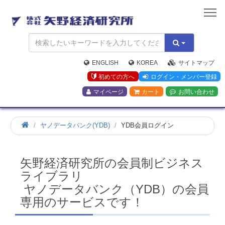
矢
野
経
済
研
究
ENGLISH
KOREA
サイトマップ
所
初めての方へ
ログイン・メンバー登録
マイページ
カート
お問い合わせ
ホ
ヤノデータバンク(YDB)
YDB会員ログイン
ー
ム
矢野経済研究所の会員制ビジネス
ライブラリ
ヤノデータバンク（YDB）の会員
専用のサービスです！