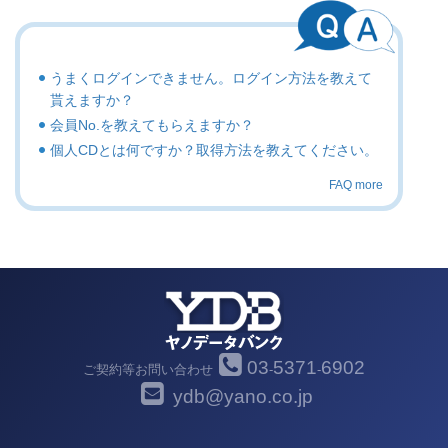
うまくログインできません。ログイン方法を教えて
貰えますか？
会員No.を教えてもらえますか？
個人CDとは何ですか？取得方法を教えてください。
FAQ more
03
5371
6902
ご契約等お問い合わせ
-
-
ydb@yano.co.jp