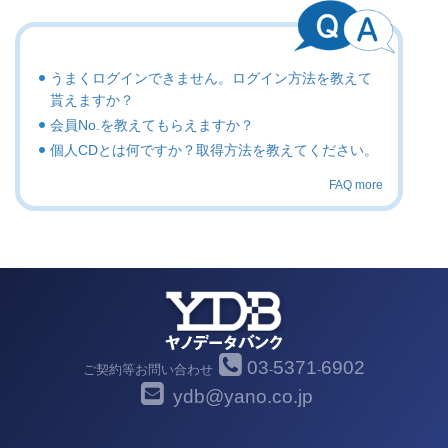
うまくログインできません。ログイン方法を教えて
貰えますか？
会員No.を教えてもらえますか？
個人CDとは何ですか？取得方法を教えてください。
FAQ more
03
5371
6902
ご契約等お問い合わせ
-
-
ydb@yano.co.jp