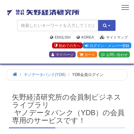
矢
野
経
済
研
究
ENGLISH
KOREA
サイトマップ
所
初めての方へ
ログイン・メンバー登録
マイページ
カート
お問い合わせ
ホ
ヤノデータバンク(YDB)
YDB会員ログイン
ー
ム
矢野経済研究所の会員制ビジネス
ライブラリ
ヤノデータバンク（YDB）の会員
専用のサービスです！