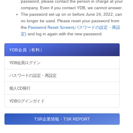
password, please contact the person in charge at your
company. Even if you contact YDB, we cannot answer.
The password set up on or before June 24, 2022, can
no longer be used. Please reset your password from
the
Password Reset Screen(パスワードの設定・再設
定)
and log in again with the new password.
YDB会員（有料）
YDB会員ログイン
パスワードの設定・再設定
個人CD発行
YDBログインガイド
TSR企業情報・TSR REPORT