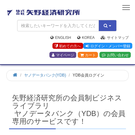
矢
野
経
済
研
究
ENGLISH
KOREA
サイトマップ
所
初めての方へ
ログイン・メンバー登録
マイページ
カート
お問い合わせ
ホ
ヤノデータバンク(YDB)
YDB会員ログイン
ー
ム
矢野経済研究所の会員制ビジネス
ライブラリ
ヤノデータバンク（YDB）の会員
専用のサービスです！