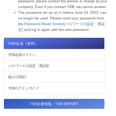
password, please contact the person in charge at your
company. Even if you contact YDB, we cannot answer.
The password set up on or before June 24, 2022, can
no longer be used. Please reset your password from
the
Password Reset Screen(パスワードの設定・再設
定)
and log in again with the new password.
YDB会員（有料）
YDB会員ログイン
パスワードの設定・再設定
個人CD発行
YDBログインガイド
TSR企業情報・TSR REPORT