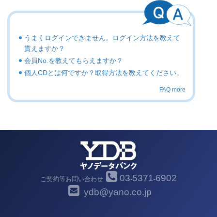
うまくログインできません。ログイン方法を教えて
貰えますか？
会員No.を教えてもらえますか？
個人CDとは何ですか？取得方法を教えてください。
FAQ more
03
5371
6902
ご契約等お問い合わせ
-
-
ydb@yano.co.jp