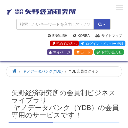
矢
野
経
済
研
究
ENGLISH
KOREA
サイトマップ
所
初めての方へ
ログイン・メンバー登録
マイページ
カート
お問い合わせ
ホ
ヤノデータバンク(YDB)
YDB会員ログイン
ー
ム
矢野経済研究所の会員制ビジネス
ライブラリ
ヤノデータバンク（YDB）の会員
専用のサービスです！