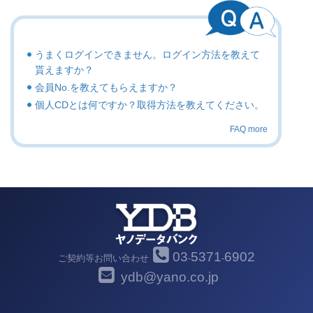
うまくログインできません。ログイン方法を教えて
貰えますか？
会員No.を教えてもらえますか？
個人CDとは何ですか？取得方法を教えてください。
FAQ more
03
5371
6902
ご契約等お問い合わせ
-
-
ydb@yano.co.jp