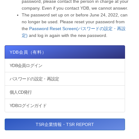
password, please contact the person in charge at your
company. Even if you contact YDB, we cannot answer.
The password set up on or before June 24, 2022, can
no longer be used. Please reset your password from
the
Password Reset Screen(パスワードの設定・再設
定)
and log in again with the new password.
YDB会員（有料）
YDB会員ログイン
パスワードの設定・再設定
個人CD発行
YDBログインガイド
TSR企業情報・TSR REPORT