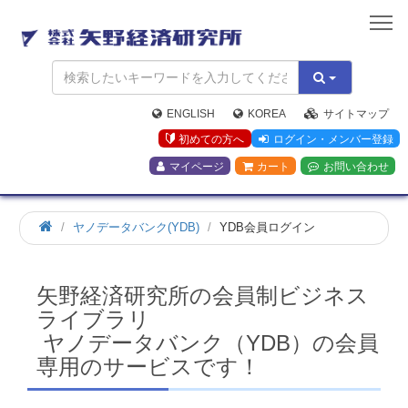
矢
野
経
済
研
究
ENGLISH
KOREA
サイトマップ
所
初めての方へ
ログイン・メンバー登録
マイページ
カート
お問い合わせ
ホ
ヤノデータバンク(YDB)
YDB会員ログイン
ー
ム
矢野経済研究所の会員制ビジネス
ライブラリ
ヤノデータバンク（YDB）の会員
専用のサービスです！