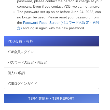
password, please contact the person in charge at your
company. Even if you contact YDB, we cannot answer.
The password set up on or before June 24, 2022, can
no longer be used. Please reset your password from
the
Password Reset Screen(パスワードの設定・再設
定)
and log in again with the new password.
YDB会員（有料）
YDB会員ログイン
パスワードの設定・再設定
個人CD発行
YDBログインガイド
TSR企業情報・TSR REPORT