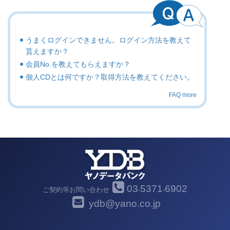
うまくログインできません。ログイン方法を教えて
貰えますか？
会員No.を教えてもらえますか？
個人CDとは何ですか？取得方法を教えてください。
FAQ more
03
5371
6902
ご契約等お問い合わせ
-
-
ydb@yano.co.jp