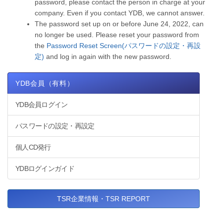
password, please contact the person in charge at your
company. Even if you contact YDB, we cannot answer.
The password set up on or before June 24, 2022, can
no longer be used. Please reset your password from
the
Password Reset Screen(パスワードの設定・再設
定)
and log in again with the new password.
YDB会員（有料）
YDB会員ログイン
パスワードの設定・再設定
個人CD発行
YDBログインガイド
TSR企業情報・TSR REPORT