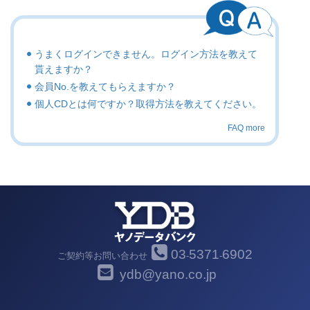
うまくログインできません。ログイン方法を教えて
貰えますか？
会員No.を教えてもらえますか？
個人CDとは何ですか？取得方法を教えてください。
FAQ more
03
5371
6902
ご契約等お問い合わせ
-
-
ydb@yano.co.jp