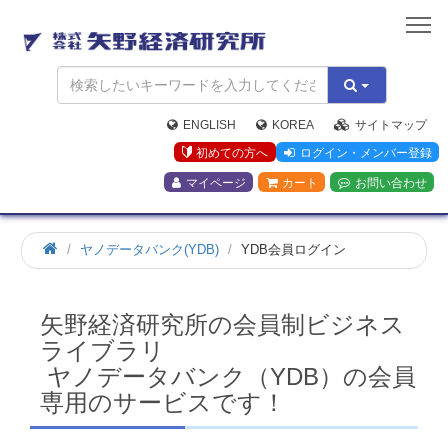
矢
野
経
済
研
究
ENGLISH
KOREA
サイトマップ
所
初めての方へ
ログイン・メンバー登録
マイページ
カート
お問い合わせ
ホ
ヤノデータバンク(YDB)
YDB会員ログイン
ー
ム
矢野経済研究所の会員制ビジネス
ライブラリ
ヤノデータバンク（YDB）の会員
専用のサービスです！