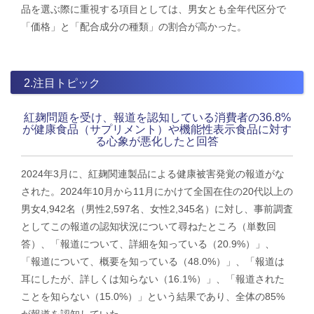
品を選ぶ際に重視する項目としては、男女とも全年代区分で
「価格」と「配合成分の種類」の割合が高かった。
2.注目トピック
紅麹問題を受け、報道を認知している消費者の36.8%
が健康食品（サプリメント）や機能性表示食品に対す
る心象が悪化したと回答
2024年3月に、紅麹関連製品による健康被害発覚の報道がな
された。2024年10月から11月にかけて全国在住の20代以上の
男女4,942名（男性2,597名、女性2,345名）に対し、事前調査
としてこの報道の認知状況について尋ねたところ（単数回
答）、「報道について、詳細を知っている（20.9%）」、
「報道について、概要を知っている（48.0%）」、「報道は
耳にしたが、詳しくは知らない（16.1%）」、「報道された
ことを知らない（15.0%）」という結果であり、全体の85%