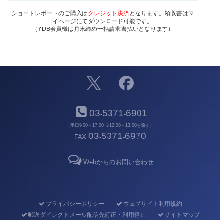
ショートレポートのご購入は
クレジット決済
となります。領収書はマ
イページにてダウンロード可能です。
（YDB会員様は月末締め一括請求書払いとなります）
03
5371
6901
-
-
（平日9:00～17:00 ※12:00～13:00を除く）
03
5371
6970
FAX
-
-
Webからのお問い合わせ
プライバシーポリシー
ウェブサイト利用規約
郵送ダイレクトメール配信先訂正・利用停止
サイトマップ