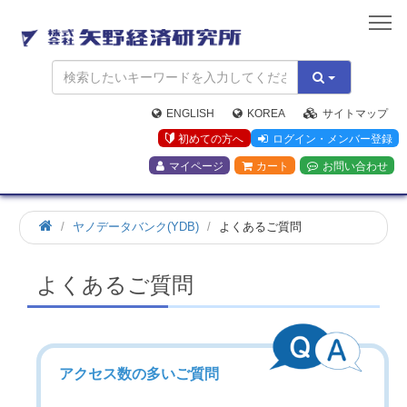
矢
野
経
済
研
究
ENGLISH
KOREA
サイトマップ
所
初めての方へ
ログイン・メンバー登録
マイページ
カート
お問い合わせ
ヤノデータバンク(YDB)
よくあるご質問
よくあるご質問
アクセス数の多いご質問