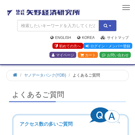
矢
野
経
済
研
究
ENGLISH
KOREA
サイトマップ
所
初めての方へ
ログイン・メンバー登録
マイページ
カート
お問い合わせ
ヤノデータバンク(YDB)
よくあるご質問
よくあるご質問
アクセス数の多いご質問