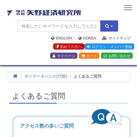
矢
野
経
済
研
究
ENGLISH
KOREA
サイトマップ
所
初めての方へ
ログイン・メンバー登録
マイページ
カート
お問い合わせ
ヤノデータバンク(YDB)
よくあるご質問
よくあるご質問
アクセス数の多いご質問