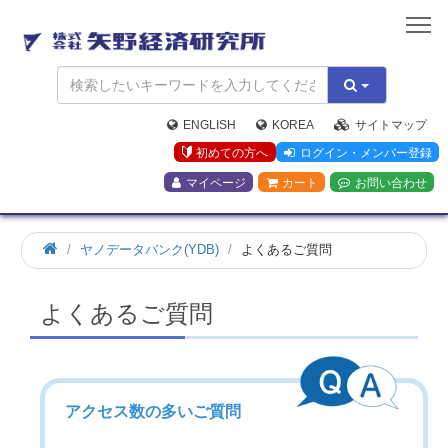
矢
野
経
済
研
究
ENGLISH
KOREA
サイトマップ
所
初めての方へ
ログイン・メンバー登録
マイページ
カート
お問い合わせ
ヤノデータバンク(YDB)
よくあるご質問
よくあるご質問
アクセス数の多いご質問