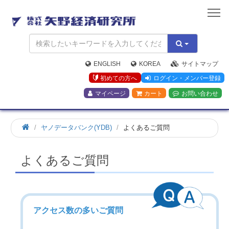
矢
野
経
済
研
究
ENGLISH
KOREA
サイトマップ
所
初めての方へ
ログイン・メンバー登録
マイページ
カート
お問い合わせ
ヤノデータバンク(YDB)
よくあるご質問
よくあるご質問
アクセス数の多いご質問