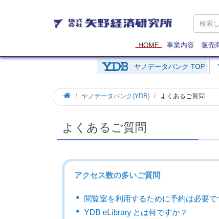
矢
野
経
済
HOME
事業内容
販売
研
究
ヤノデータバンク TOP
所
ヤノデータバンク(YDB)
よくあるご質問
よくあるご質問
アクセス数の多いご質問
閲覧室を利用するために予約は必要で
YDB eLibrary とは何ですか？