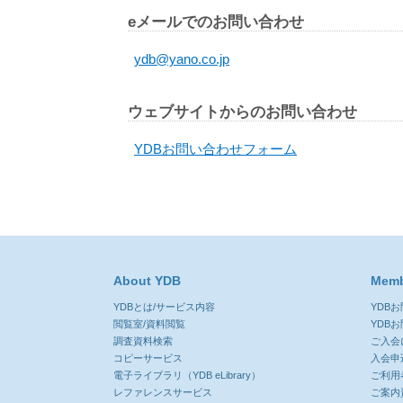
eメールでのお問い合わせ
ydb@yano.co.jp
ウェブサイトからのお問い合わせ
YDBお問い合わせフォーム
About YDB
Memb
YDBとは/サービス内容
YDB
閲覧室/資料閲覧
YDB
調査資料検索
ご入会
コピーサービス
入会申
電子ライブラリ（YDB eLibrary）
ご利用
レファレンスサービス
ご案内