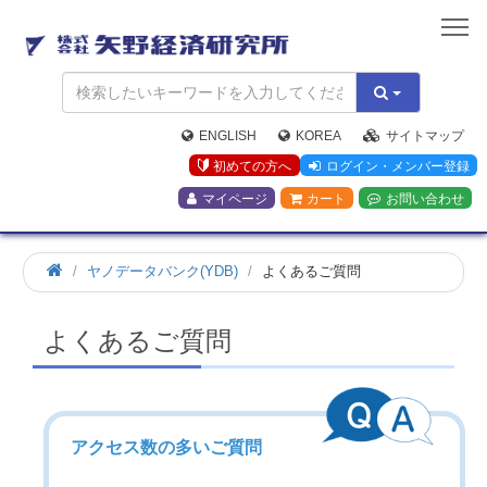
矢
野
経
済
研
究
ENGLISH
KOREA
サイトマップ
所
初めての方へ
ログイン・メンバー登録
マイページ
カート
お問い合わせ
ヤノデータバンク(YDB)
よくあるご質問
よくあるご質問
アクセス数の多いご質問