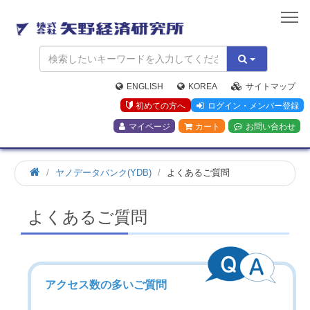
矢
野
経
済
研
究
ENGLISH
KOREA
サイトマップ
所
初めての方へ
ログイン・メンバー登録
マイページ
カート
お問い合わせ
ヤノデータバンク(YDB)
よくあるご質問
よくあるご質問
アクセス数の多いご質問