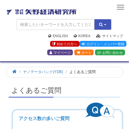
矢
野
経
済
研
究
ENGLISH
KOREA
サイトマップ
所
初めての方へ
ログイン・メンバー登録
マイページ
カート
お問い合わせ
ヤノデータバンク(YDB)
よくあるご質問
よくあるご質問
アクセス数の多いご質問