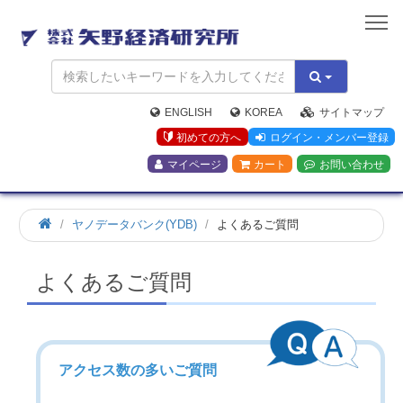
矢
野
経
済
研
究
ENGLISH
KOREA
サイトマップ
所
初めての方へ
ログイン・メンバー登録
マイページ
カート
お問い合わせ
ヤノデータバンク(YDB)
よくあるご質問
よくあるご質問
アクセス数の多いご質問