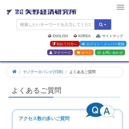
矢
野
経
済
研
究
ENGLISH
KOREA
サイトマップ
所
初めての方へ
ログイン・メンバー登録
マイページ
カート
お問い合わせ
ヤノデータバンク(YDB)
よくあるご質問
よくあるご質問
アクセス数の多いご質問