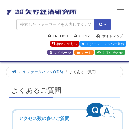
矢
野
経
済
研
究
ENGLISH
KOREA
サイトマップ
所
初めての方へ
ログイン・メンバー登録
マイページ
カート
お問い合わせ
ヤノデータバンク(YDB)
よくあるご質問
よくあるご質問
アクセス数の多いご質問