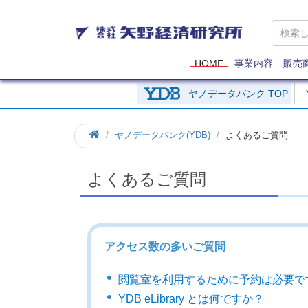
矢
野
経
済
HOME
事業内容
販売
研
究
ヤノデータバンク TOP
所
ヤノデータバンク(YDB)
よくあるご質問
よくあるご質問
アクセス数の多いご質問
閲覧室を利用するために予約は必要で
YDB eLibrary とは何ですか？