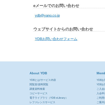
eメールでのお問い合わせ
ydb@yano.co.jp
ウェブサイトからのお問い合わせ
YDBお問い合わせフォーム
About YDB
Memb
YDBとは/サービス内容
YDB
閲覧室/資料閲覧
YDB
調査資料検索
ご入会
コピーサービス
入会申
電子ライブラリ（YDB eLibrary）
ご利用
レファレンスサービス
ご案内