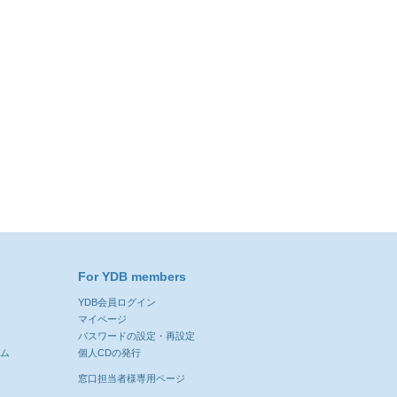
For YDB members
YDB会員ログイン
ン
マイページ
パスワードの設定・再設定
ーム
個人CDの発行
窓口担当者様専用ページ