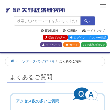
矢
野
経
済
研
究
ENGLISH
KOREA
サイトマップ
所
初めての方へ
ログイン・メンバー登録
マイページ
カート
お問い合わせ
ヤノデータバンク(YDB)
よくあるご質問
よくあるご質問
アクセス数の多いご質問