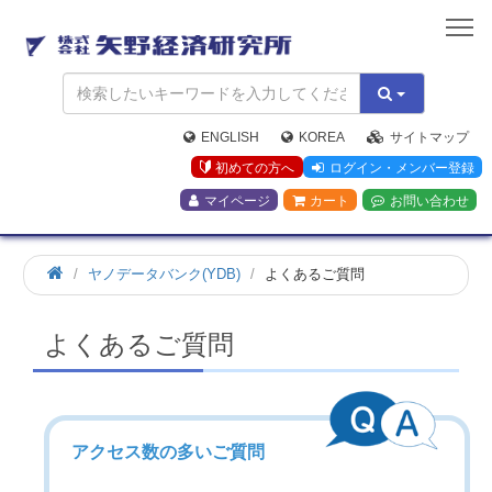
矢
野
経
済
研
究
ENGLISH
KOREA
サイトマップ
所
初めての方へ
ログイン・メンバー登録
マイページ
カート
お問い合わせ
ヤノデータバンク(YDB)
よくあるご質問
よくあるご質問
アクセス数の多いご質問