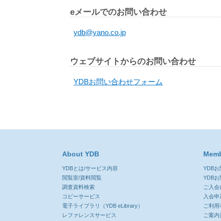
eメールでのお問い合わせ
ydb@yano.co.jp
ウェブサイトからのお問い合わせ
YDBお問い合わせフォーム
About YDB
Memb
YDBとは/サービス内容
YDB
閲覧室/資料閲覧
YDB
調査資料検索
ご入会
コピーサービス
入会申
電子ライブラリ（YDB eLibrary）
ご利用
レファレンスサービス
ご案内