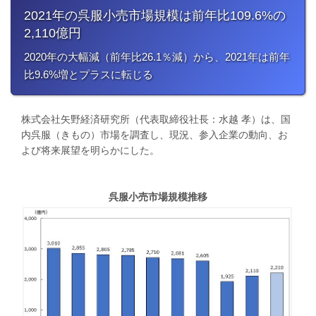
2021年の呉服小売市場規模は前年比109.6%の
2,110億円
2020年の大幅減（前年比26.1％減）から、2021年は前年
比9.6%増とプラスに転じる
株式会社矢野経済研究所（代表取締役社長：水越 孝）は、国
内呉服（きもの）市場を調査し、現況、参入企業の動向、お
よび将来展望を明らかにした。
呉服小売市場規模推移