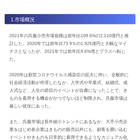
1.市場概況
2021年の呉服小売市場規模は前年比109.6%の2,110億円と推
計した。2020年では前年比73.9％の1,925億円と大幅なマイ
ナスとなったが、2021年では前年比9.6%増とプラスへ転じ
た。
2020年は新型コロナウイルス感染症の拡大に伴い、全般的に
社会経済活動が停滞したなか、入学式や卒業式、結婚式、成
人式など、人生の節目のイベントが自粛になったことで、き
ものを着用する機会がかつてないほど制限され、呉服市場は
厳しい状況にあった。
また、呉服市場は長年縮小トレンドにあるなか、大手小売企
業をはじめ各企業はきものの販売以外にも、顧客を囲い込む
イベントやきものを日常的に着用できるようなカジュアル化