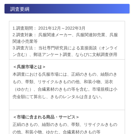
調査要綱
1.調査期間： 2021年12月～2022年3月
2.調査対象： 呉服関連メーカー、呉服関連卸売業、呉服
関連小売業等
3.調査方法： 当社専門研究員による直接面談（オンライ
ン含む）、郵送アンケート調査、ならびに文献調査併用
＜呉服市場とは＞
本調査における呉服市場には、正絹のきもの、紬類のき
もの、帯類、リサイクルきものの他、和装小物、浴衣
（ゆかた）、合繊素材のきもの等を含む。市場規模は小
売金額にて算出し、きものレンタルは含まない。
＜市場に含まれる商品・サービス＞
正絹のきもの、紬類のきもの、帯類、リサイクルきもの
の他、和装小物、ゆかた、合繊素材のきもの等