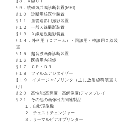
§８．Ｘ線ＣＴ
§９．核磁気共鳴診断装置(MRI)
§１０．診断用核医学装置
§１１．血管造影用撮影装置
§１２．一般Ｘ線撮影装置
§１３．Ｘ線透視撮影装置
§１４．外科用（Ｃアーム）・回診用・検診用Ｘ線装
置
§１５．超音波画像診断装置
§１６．医療用内視鏡
§１７．ＣＲ・ＤＲ
§１８．フィルムデジタイザー
§１９．イメージャ/プリンタ（主に放射線科装置向
け）
§２０．高性能(高輝度・高解像度)ディスプレイ
§２１．その他の画像出力関連製品
１．自動現像機
２．チェストチェンジャー
３．サーマルビデオプリンター