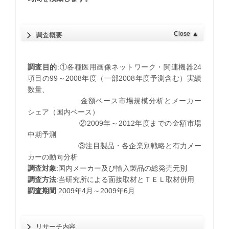
Close
▲
調査概要
調査目的
:①各種医用画像ネットワーク・関連機器24
項目の99～2008年度（一部2008年度予測含む）実績
数量、
金額ベース市場規模分析とメーカー
シェア（国内ベース）
②2009年～2012年度までの金額市場
中期予測
③注目製品・各企業別戦略と有力メー
カーの動向分析
調査対象
:国内メーカー及び輸入製品の総発売元別
調査方法
:当研究所による面接取材とＴＥＬ取材併用
調査期間
:2009年4月～2009年6月
リサーチ内容