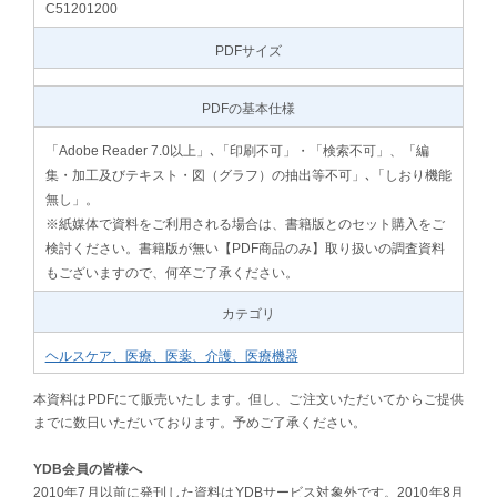
C51201200
PDFサイズ
PDFの基本仕様
「Adobe Reader 7.0以上」､「印刷不可」・「検索不可」、「編
集・加工及びテキスト・図（グラフ）の抽出等不可」､「しおり機能
無し」。
※紙媒体で資料をご利用される場合は、書籍版とのセット購入をご
検討ください。書籍版が無い【PDF商品のみ】取り扱いの調査資料
もございますので、何卒ご了承ください。
カテゴリ
ヘルスケア、医療、医薬、介護、医療機器
本資料はPDFにて販売いたします。但し、ご注文いただいてからご提供
までに数日いただいております。予めご了承ください。
YDB会員の皆様へ
2010年7月以前に発刊した資料はYDBサービス対象外です。2010年8月