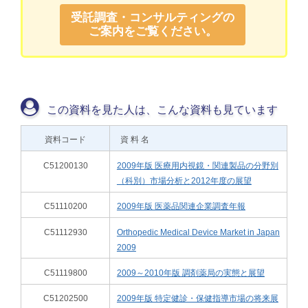
受託調査・コンサルティングの
ご案内をご覧ください。
この資料を見た人は、こんな資料も見ています
資料コード
資 料 名
C51200130
2009年版 医療用内視鏡・関連製品の分野別
（科別）市場分析と2012年度の展望
C51110200
2009年版 医薬品関連企業調査年報
C51112930
Orthopedic Medical Device Market in Japan
2009
C51119800
2009～2010年版 調剤薬局の実態と展望
C51202500
2009年版 特定健診・保健指導市場の将来展