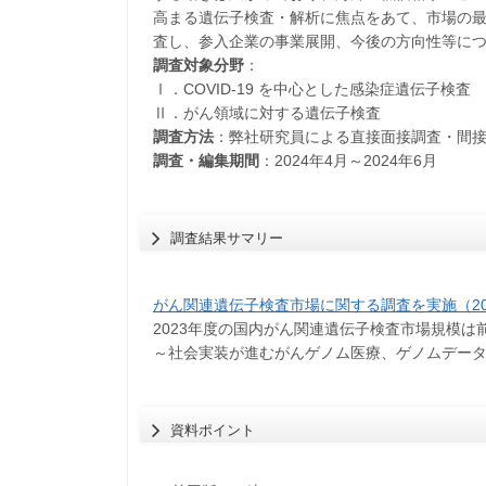
高まる遺伝子検査・解析に焦点をあて、市場の
査し、参入企業の事業展開、今後の方向性等に
調査対象分野
：
Ⅰ．COVID-19 を中心とした感染症遺伝子検査
Ⅱ．がん領域に対する遺伝子検査
調査方法
：弊社研究員による直接面接調査・間
調査・編集期間
：2024年4月～2024年6月
調査結果サマリー
がん関連遺伝子検査市場に関する調査を実施（20
2023年度の国内がん関連遺伝子検査市場規模は前年
～社会実装が進むがんゲノム医療、ゲノムデー
資料ポイント