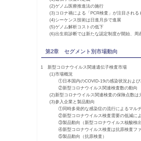
(2)ゲノム医療推進法の施行
(3)コロナ禍による「PCR検査」が注目される
(4)シーケンス技術は日進月歩で進展
(5)ゲノム解析コストの低下
(6)出生前診断では新たな認定制度が開始、周
第2章 セグメント別市場動向
1 新型コロナウイルス関連遺伝子検査市場
(1)市場概況
①日本国内のCOVID-19の感染状況および
②新型コロナウイルス関連検査数の動向
(2)新型コロナウイルス関連検査の保険点数は
(3)参入企業と製品動向
①同時多発的な感染症の流行によるマルチ
②新型コロナウイルス検査需要の低減により
③製品動向（新型コロナウイルス核酸検出
④新型コロナウイルス検査は抗原検査ファー
⑤製品動向（抗原検査）