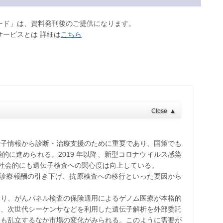
ロード」は、資料発刊後のご提供になります。
サービスとは 詳細は
こちら
Close
▲
伝子情報から診断・治療支援のために重要であり、国策でも
的に進められる。2019 年以降、新型コロナウイルス感染
、社会的にも遺伝子検査への関心度は向上している。
が、診療報酬の引き下げ、抗原検査への移行といった要因から
おり、がんパネル検査の保険適用によるゲノム医療が本格的
い、次世代シーケンサなどを利用した遺伝子解析を外部委託
スも乱立するなか市場の変化がみられる。このように需要が