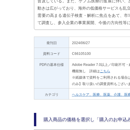
普及している。また、ゲノム医療の進展に伴い、
動きは広がっており、海外の低価格サービスも乱
需要の高まる遺伝子検査・解析に焦点をあて、市
て調査し、参入企業の事業展開、今後の方向性等
発刊日
2024/06/27
資料コード
C66105100
PDFの基本仕様
Adobe Reader 7.0以上／
機能無し 詳細は
こちら
※紙媒体で資料をご利用される場合は
のみ】取り扱いの調査資料もござい
カテゴリ
ヘルスケア、医療、医薬、介護、医
購入商品の価格を選択し「購入のお申込