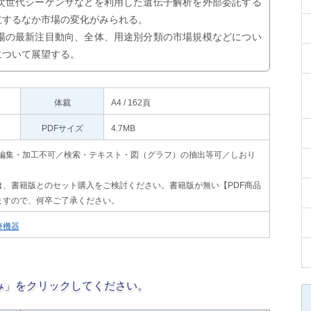
次世代シーケンサなどを利用した遺伝子解析を外部委託する
立するなか市場の変化がみられる。
場の最新注目動向、全体、用途別分類の市場規模などについ
について展望する。
体裁
A4 / 162頁
PDFサイズ
4.7MB
印刷不可・編集・加工不可／検索・テキスト・図（グラフ）の抽出等可／しおり
、書籍版とのセット購入をご検討ください。書籍版が無い【PDF商品
ますので、何卒ご了承ください。
療機器
み」をクリックしてください。