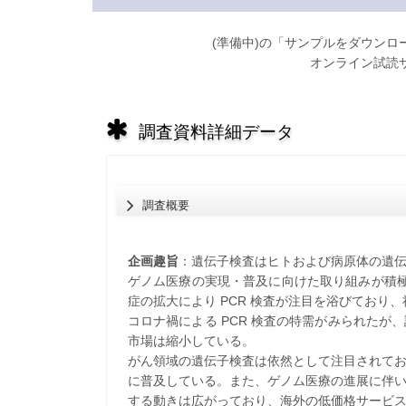
(準備中)の「サンプルをダウン
オンライン試読
調査資料詳細データ
調査概要
企画趣旨
：遺伝子検査はヒトおよび病原体の遺
ゲノム医療の実現・普及に向けた取り組みが積極
症の拡大により PCR 検査が注目を浴びており
コロナ禍による PCR 検査の特需がみられた
市場は縮小している。
がん領域の遺伝子検査は依然として注目されて
に普及している。また、ゲノム医療の進展に伴
する動きは広がっており、海外の低価格サービ