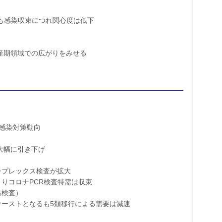
も感染収束につれ関心度は低下
産期領域での広がりをみせる
感染対策動向
大幅に引き下げ
プレックス検査が拡大
コロナPCR検査特需は収束
検査）
ストとなるも5類移行による需要は減速