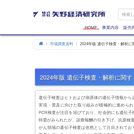
矢
野
経
済
HOME
事業内容
販売
研
究
市場調査資料
2024年版 遺伝子検査・解析
所
2024年版 遺伝子検査・解析に関
遺伝子検査はヒトおよび病原体の遺伝子情報から
実現・普及に向けた取り組みが積極的に進められ
PCR検査が注目を浴びており、社会的にも遺伝子
特需がみられたが、診療報酬の引き下げ、抗原検
がん領域の遺伝子検査は依然として注目されてお