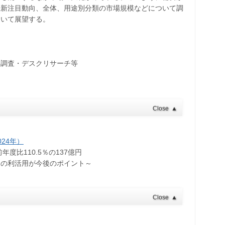
最新注目動向、全体、用途別分類の市場規模などについて調
ついて展望する。
接調査・デスクリサーチ等
Close
▲
24年）
度比110.5％の137億円
タの利活用が今後のポイント～
Close
▲