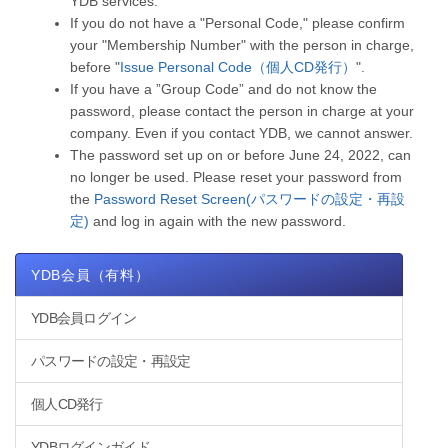
YDB services.
If you do not have a "Personal Code," please confirm
your "Membership Number" with the person in charge,
before "
Issue Personal Code（個人CD発行）
".
If you have a ”Group Code” and do not know the
password, please contact the person in charge at your
company. Even if you contact YDB, we cannot answer.
The password set up on or before June 24, 2022, can
no longer be used. Please reset your password from
the
Password Reset Screen(パスワードの設定・再設
定)
and log in again with the new password.
YDB会員（有料）
YDB会員ログイン
パスワードの設定・再設定
個人CD発行
YDBログインガイド