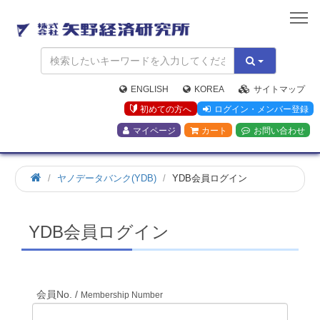
矢
野
経
済
研
究
ENGLISH
KOREA
サイトマップ
所
初めての方へ
ログイン・メンバー登録
マイページ
カート
お問い合わせ
ホ
ヤノデータバンク(YDB)
YDB会員ログイン
ー
ム
YDB会員ログイン
会員No. /
Membership Number