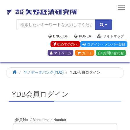
矢
野
経
済
研
究
ENGLISH
KOREA
サイトマップ
所
初めての方へ
ログイン・メンバー登録
マイページ
カート
お問い合わせ
ホ
ヤノデータバンク(YDB)
YDB会員ログイン
ー
ム
YDB会員ログイン
会員No. /
Membership Number