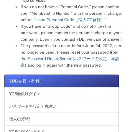
YDB services.
If you do not have a "Personal Code," please confirm
your "Membership Number" with the person in charge,
before "
Issue Personal Code（個人CD発行）
".
If you have a ”Group Code” and do not know the
password, please contact the person in charge at your
company. Even if you contact YDB, we cannot answer.
The password set up on or before June 24, 2022, can
no longer be used. Please reset your password from
the
Password Reset Screen(パスワードの設定・再設
定)
and log in again with the new password.
YDB会員（有料）
YDB会員ログイン
パスワードの設定・再設定
個人CD発行
YDBログインガイド