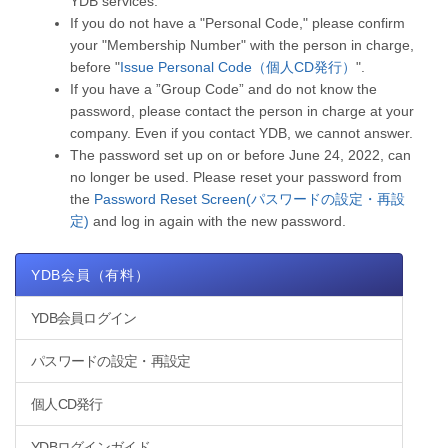
YDB services.
If you do not have a "Personal Code," please confirm
your "Membership Number" with the person in charge,
before "
Issue Personal Code（個人CD発行）
".
If you have a ”Group Code” and do not know the
password, please contact the person in charge at your
company. Even if you contact YDB, we cannot answer.
The password set up on or before June 24, 2022, can
no longer be used. Please reset your password from
the
Password Reset Screen(パスワードの設定・再設
定)
and log in again with the new password.
YDB会員（有料）
YDB会員ログイン
パスワードの設定・再設定
個人CD発行
YDBログインガイド