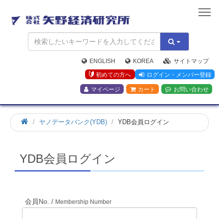
矢
野
経
済
研
究
ENGLISH
KOREA
サイトマップ
所
初めての方へ
ログイン・メンバー登録
マイページ
カート
お問い合わせ
ホ
ヤノデータバンク(YDB)
YDB会員ログイン
ー
ム
YDB会員ログイン
会員No. /
Membership Number