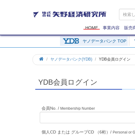
矢
野
経
済
HOME
事業内容
販売
研
究
ヤノデータバンク TOP
所
ホ
ヤノデータバンク(YDB)
YDB会員ログイン
ー
ム
YDB会員ログイン
会員No. /
Membership Number
個人CD または グループCD （6桁）/
Personal or 