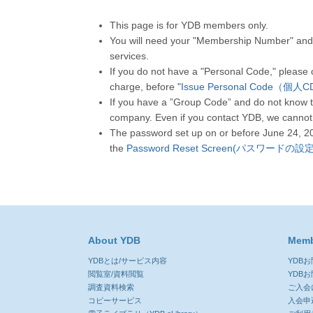
This page is for YDB members only.
You will need your "Membership Number" and 
services.
If you do not have a "Personal Code," please
charge, before "
Issue Personal Code（個
If you have a ”Group Code” and do not know t
company. Even if you contact YDB, we cannot
The password set up on or before June 24, 2
the
Password Reset Screen(パスワードの
About YDB
Memb
YDBとは/サービス内容
YDB
閲覧室/資料閲覧
YDB
調査資料検索
ご入会
コピーサービス
入会申