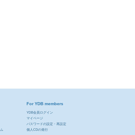
For YDB members
YDB会員ログイン
ン
マイページ
パスワードの設定・再設定
ーム
個人CDの発行