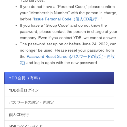
YDB services.
If you do not have a "Personal Code," please confirm
your "Membership Number" with the person in charge,
before "
Issue Personal Code（個人CD発行）
".
If you have a ”Group Code” and do not know the
password, please contact the person in charge at your
company. Even if you contact YDB, we cannot answer.
The password set up on or before June 24, 2022, can
no longer be used. Please reset your password from
the
Password Reset Screen(パスワードの設定・再設
定)
and log in again with the new password.
YDB会員（有料）
YDB会員ログイン
パスワードの設定・再設定
個人CD発行
YDBログインガイド