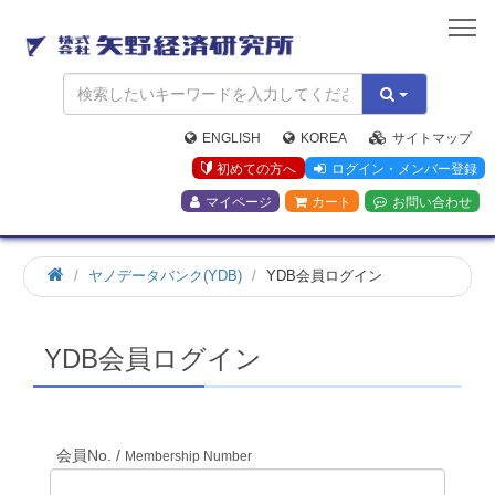
矢
野
経
済
研
究
ENGLISH
KOREA
サイトマップ
所
初めての方へ
ログイン・メンバー登録
マイページ
カート
お問い合わせ
ホ
ヤノデータバンク(YDB)
YDB会員ログイン
ー
ム
YDB会員ログイン
会員No. /
Membership Number