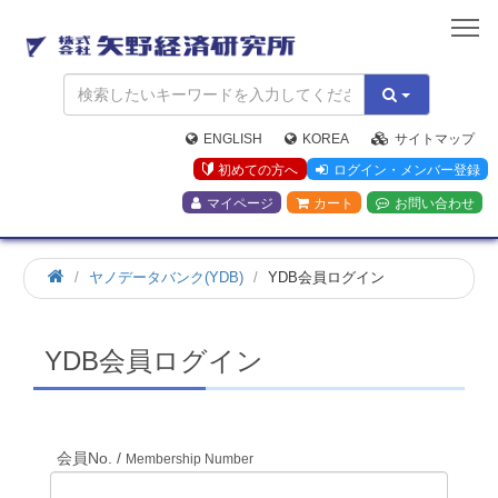
矢
野
経
済
研
究
ENGLISH
KOREA
サイトマップ
所
初めての方へ
ログイン・メンバー登録
マイページ
カート
お問い合わせ
ホ
ヤノデータバンク(YDB)
YDB会員ログイン
ー
ム
YDB会員ログイン
会員No. /
Membership Number