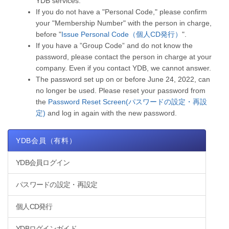
YDB services.
If you do not have a "Personal Code," please confirm
your "Membership Number" with the person in charge,
before "
Issue Personal Code（個人CD発行）
".
If you have a ”Group Code” and do not know the
password, please contact the person in charge at your
company. Even if you contact YDB, we cannot answer.
The password set up on or before June 24, 2022, can
no longer be used. Please reset your password from
the
Password Reset Screen(パスワードの設定・再設
定)
and log in again with the new password.
YDB会員（有料）
YDB会員ログイン
パスワードの設定・再設定
個人CD発行
YDBログインガイド