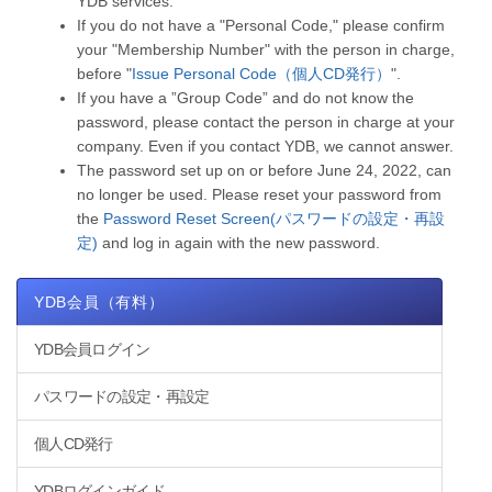
YDB services.
If you do not have a "Personal Code," please confirm
your "Membership Number" with the person in charge,
before "
Issue Personal Code（個人CD発行）
".
If you have a ”Group Code” and do not know the
password, please contact the person in charge at your
company. Even if you contact YDB, we cannot answer.
The password set up on or before June 24, 2022, can
no longer be used. Please reset your password from
the
Password Reset Screen(パスワードの設定・再設
定)
and log in again with the new password.
YDB会員（有料）
YDB会員ログイン
パスワードの設定・再設定
個人CD発行
YDBログインガイド