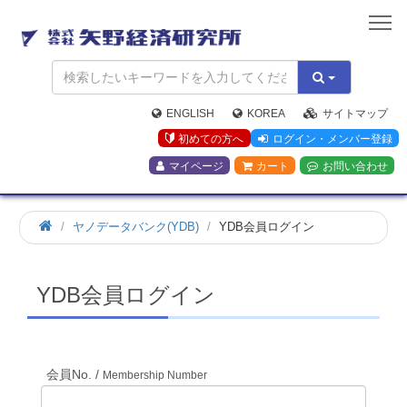
矢
野
経
済
研
究
ENGLISH
KOREA
サイトマップ
所
初めての方へ
ログイン・メンバー登録
マイページ
カート
お問い合わせ
ホ
ヤノデータバンク(YDB)
YDB会員ログイン
ー
ム
YDB会員ログイン
会員No. /
Membership Number