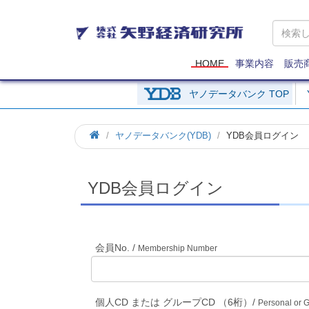
矢
野
経
済
HOME
事業内容
販売
研
究
ヤノデータバンク TOP
所
ホ
ヤノデータバンク(YDB)
YDB会員ログイン
ー
ム
YDB会員ログイン
会員No. /
Membership Number
個人CD または グループCD （6桁）/
Personal or 