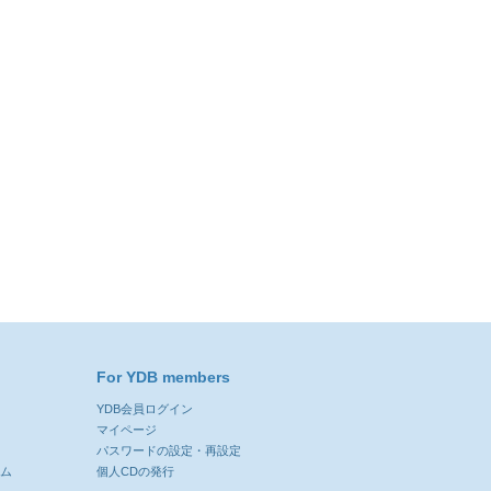
For YDB members
YDB会員ログイン
ン
マイページ
パスワードの設定・再設定
ーム
個人CDの発行