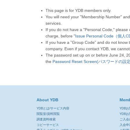
This page is for YDB members only.
You will need your "Membership Number" and 
services.
If you do not have a "Personal Code," please
charge, before "
Issue Personal Code（個
If you have a ”Group Code” and do not know t
company. Even if you contact YDB, we cannot
The password set up on or before June 24, 2
the
Password Reset Screen(パスワードの
About YDB
Memb
YDBとは/サービス内容
YDB
閲覧室/資料閲覧
YDB
調査資料検索
ご入会
コピーサービス
入会申