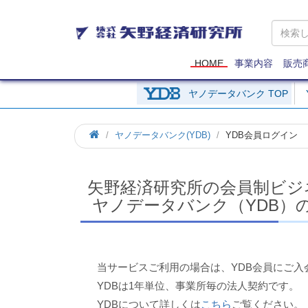
矢
野
経
済
HOME
事業内容
販売
研
究
ヤノデータバンク TOP
所
ホ
ヤノデータバンク(YDB)
YDB会員ログイン
ー
ム
矢野経済研究所の会員制ビジ
ヤノデータバンク（YDB）
当サービスご利用の場合は、YDB会員にご入
YDBは1年単位、事業所毎の法人契約です。
YDBについて詳しくは
こちら
ご覧ください。