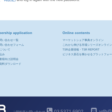
ership application
Online contents
お問い合わせ一覧
マーケットシェア事典オンライン
お問い合わせフォーム
これから伸びる市場シリーズオンライ
について
TSR企業情報・TSR REPORT
込み
ビジネス原石を輝かせるプラットフォ
者様向け説明会
資料ダウンロード
03
5371
6902
ydb@y
ご契約等お問い合わせ
-
-