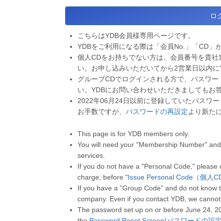
こちらはYDB会員様専用ページです。
YDBをご利用になる際は「会員No.」「CD」
個人CDをお持ちでない方は、会員番号を貴社
い。お申し込みいただいてから2営業日以内に
グループCDでログインされる方で、パスワー
い。YDBにお問い合わせいただきましてもお
2022年06月24日以前に登録していたパス
お手数ですが、
パスワードの再設定
より新た
This page is for YDB members only.
You will need your "Membership Number" and 
services.
If you do not have a "Personal Code," please
charge, before "
Issue Personal Code（個
If you have a ”Group Code” and do not know t
company. Even if you contact YDB, we cannot
The password set up on or before June 24, 2
the
Password Reset Screen(パスワードの