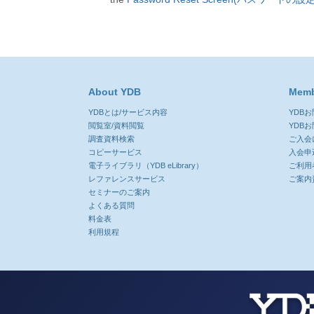
About YDB
Memb
YDBとは/サービス内容
YDB
閲覧室/資料閲覧
YDB
調査資料検索
ご入会
コピーサービス
入会申
電子ライブラリ（YDB eLibrary）
ご利用
レファレンスサービス
ご案内
セミナーのご案内
よくある質問
料金表
利用規程