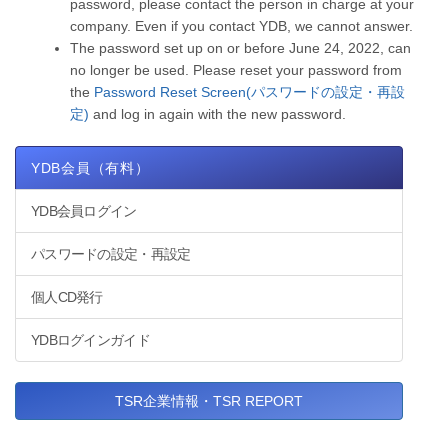
password, please contact the person in charge at your
company. Even if you contact YDB, we cannot answer.
The password set up on or before June 24, 2022, can
no longer be used. Please reset your password from
the
Password Reset Screen(パスワードの設定・再設
定)
and log in again with the new password.
YDB会員（有料）
YDB会員ログイン
パスワードの設定・再設定
個人CD発行
YDBログインガイド
TSR企業情報・TSR REPORT