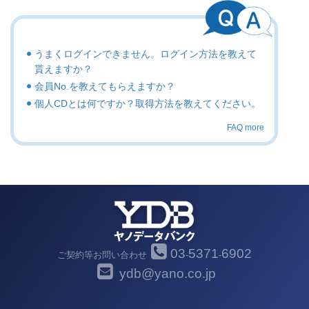
うまくログインできません。ログイン方法を教えて
貰えますか？
会員No.を教えてもらえますか？
個人CDとは何ですか？取得方法を教えてください。
FAQ more
03
5371
6902
ご契約等お問い合わせ
-
-
ydb@yano.co.jp