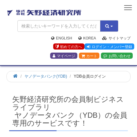
矢
野
経
済
研
究
ENGLISH
KOREA
サイトマップ
所
初めての方へ
ログイン・メンバー登録
マイページ
カート
お問い合わせ
ホ
ヤノデータバンク(YDB)
YDB会員ログイン
ー
ム
矢野経済研究所の会員制ビジネス
ライブラリ
ヤノデータバンク（YDB）の会員
専用のサービスです！