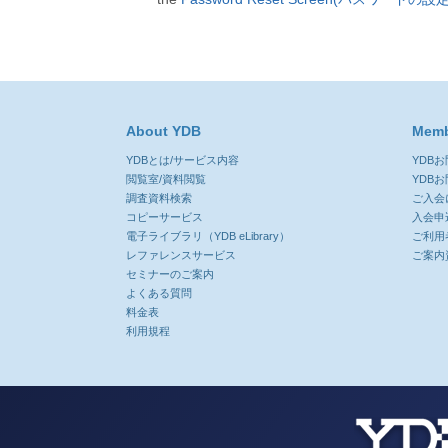
About YDB
Memb
YDBとは/サービス内容
YDB
閲覧室/資料閲覧
YDB
調査資料検索
ご入会
コピーサービス
入会申
電子ライブラリ（YDB eLibrary）
ご利用
レファレンスサービス
ご案内
セミナーのご案内
よくある質問
料金表
利用規程