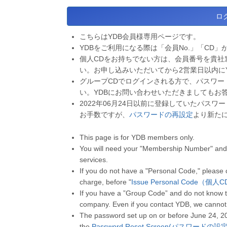
こちらはYDB会員様専用ページです。
YDBをご利用になる際は「会員No.」「CD」
個人CDをお持ちでない方は、会員番号を貴社
い。お申し込みいただいてから2営業日以内に
グループCDでログインされる方で、パスワー
い。YDBにお問い合わせいただきましてもお
2022年06月24日以前に登録していたパス
お手数ですが、
パスワードの再設定
より新た
This page is for YDB members only.
You will need your "Membership Number" and 
services.
If you do not have a "Personal Code," please
charge, before "
Issue Personal Code（個
If you have a ”Group Code” and do not know t
company. Even if you contact YDB, we cannot
The password set up on or before June 24, 2
the
Password Reset Screen(パスワードの