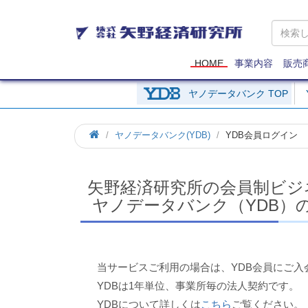
矢
野
経
済
HOME
事業内容
販売
研
究
ヤノデータバンク TOP
所
ホ
ヤノデータバンク(YDB)
YDB会員ログイン
ー
ム
矢野経済研究所の会員制ビジ
ヤノデータバンク（YDB）
当サービスご利用の場合は、YDB会員にご入
YDBは1年単位、事業所毎の法人契約です。
YDBについて詳しくは
こちら
ご覧ください。