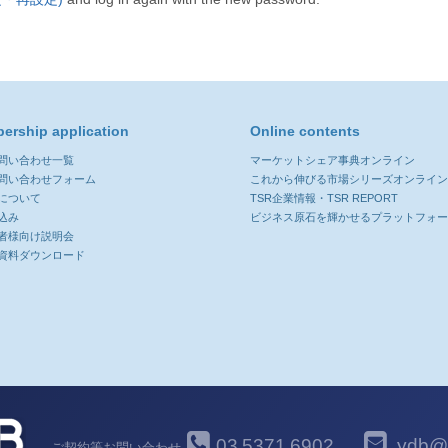
ership application
Online contents
お問い合わせ一覧
マーケットシェア事典オンライン
お問い合わせフォーム
これから伸びる市場シリーズオンライ
について
TSR企業情報・TSR REPORT
込み
ビジネス原石を輝かせるプラットフォ
者様向け説明会
資料ダウンロード
03
5371
6902
ydb@y
ご契約等お問い合わせ
-
-