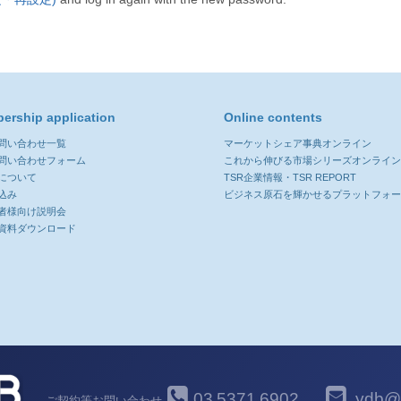
ership application
Online contents
お問い合わせ一覧
マーケットシェア事典オンライン
お問い合わせフォーム
これから伸びる市場シリーズオンライ
について
TSR企業情報・TSR REPORT
込み
ビジネス原石を輝かせるプラットフォ
者様向け説明会
資料ダウンロード
03
5371
6902
ydb@y
ご契約等お問い合わせ
-
-