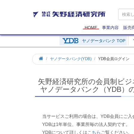
矢
野
経
済
HOME
事業内容
販売
研
究
ヤノデータバンク TOP
所
ホ
ヤノデータバンク(YDB)
YDB会員ログイン
ー
ム
矢野経済研究所の会員制ビジ
ヤノデータバンク（YDB）
当サービスご利用の場合は、YDB会員にご入
YDBは1年単位、事業所毎の法人契約です。
YDBについて詳しくは
こちら
ご覧ください。