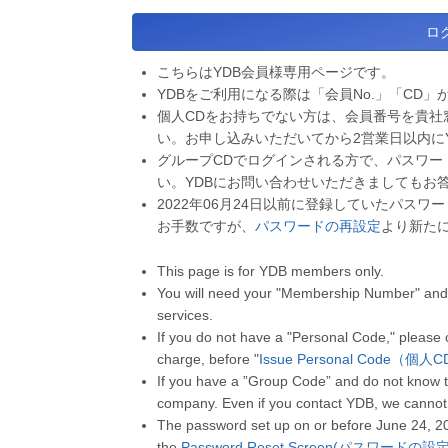
こちらはYDB会員様専用ページです。
YDBをご利用になる際は「会員No.」「CD」
個人CDをお持ちでない方は、会員番号を貴社
い。お申し込みいただいてから2営業日以内に
グループCDでログインされる方で、パスワー
い。YDBにお問い合わせいただきましてもお
2022年06月24日以前に登録していたパス
お手数ですが、
パスワードの再設定
より新た
This page is for YDB members only.
You will need your "Membership Number" and 
services.
If you do not have a "Personal Code," please
charge, before "
Issue Personal Code（個
If you have a ”Group Code” and do not know t
company. Even if you contact YDB, we cannot
The password set up on or before June 24, 2
the
Password Reset Screen(パスワードの