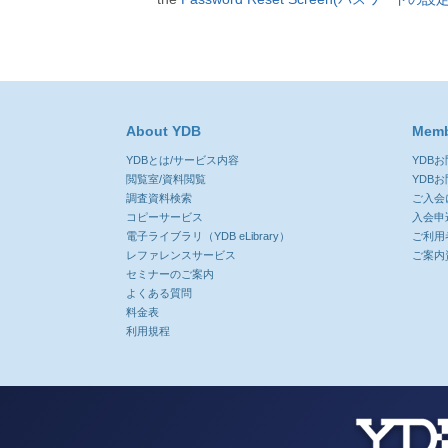
About YDB
Memb
YDBとは/サービス内容
YDB
閲覧室/資料閲覧
YDB
調査資料検索
ご入会
コピーサービス
入会申
電子ライブラリ（YDB eLibrary）
ご利用
レファレンスサービス
ご案内
セミナーのご案内
よくある質問
料金表
利用規程