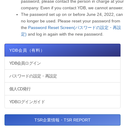
password, please contact the person in charge at your
company. Even if you contact YDB, we cannot answer.
The password set up on or before June 24, 2022, can
no longer be used. Please reset your password from
the
Password Reset Screen(パスワードの設定・再設
定)
and log in again with the new password.
YDB会員（有料）
YDB会員ログイン
パスワードの設定・再設定
個人CD発行
YDBログインガイド
TSR企業情報・TSR REPORT