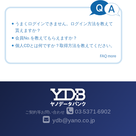
うまくログインできません。ログイン方法を教えて
貰えますか？
会員No.を教えてもらえますか？
個人CDとは何ですか？取得方法を教えてください。
FAQ more
03
5371
6902
ご契約等お問い合わせ
-
-
ydb@yano.co.jp