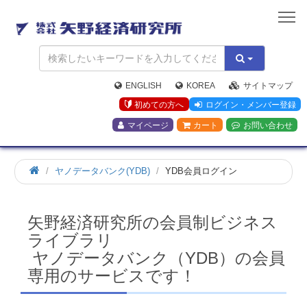
矢
野
経
済
研
究
ENGLISH
KOREA
サイトマップ
所
初めての方へ
ログイン・メンバー登録
マイページ
カート
お問い合わせ
ホ
ヤノデータバンク(YDB)
YDB会員ログイン
ー
ム
矢野経済研究所の会員制ビジネス
ライブラリ
ヤノデータバンク（YDB）の会員
専用のサービスです！