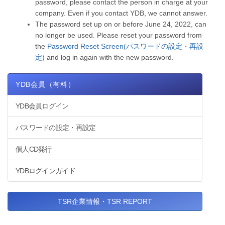
password, please contact the person in charge at your
company. Even if you contact YDB, we cannot answer.
The password set up on or before June 24, 2022, can
no longer be used. Please reset your password from
the
Password Reset Screen(パスワードの設定・再設
定)
and log in again with the new password.
YDB会員（有料）
YDB会員ログイン
パスワードの設定・再設定
個人CD発行
YDBログインガイド
TSR企業情報・TSR REPORT