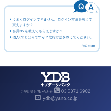
うまくログインできません。ログイン方法を教えて
貰えますか？
会員No.を教えてもらえますか？
個人CDとは何ですか？取得方法を教えてください。
FAQ more
03
5371
6902
ご契約等お問い合わせ
-
-
ydb@yano.co.jp