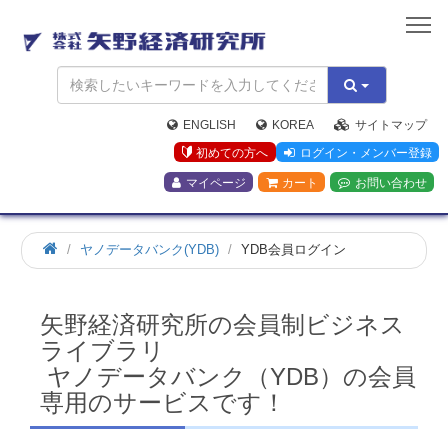
矢
野
経
済
研
究
ENGLISH
KOREA
サイトマップ
所
初めての方へ
ログイン・メンバー登録
マイページ
カート
お問い合わせ
ホ
ヤノデータバンク(YDB)
YDB会員ログイン
ー
ム
矢野経済研究所の会員制ビジネス
ライブラリ
ヤノデータバンク（YDB）の会員
専用のサービスです！