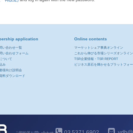
ership application
Online contents
お問い合わせ一覧
マーケットシェア事典オンライン
お問い合わせフォーム
これから伸びる市場シリーズオンライ
について
TSR企業情報・TSR REPORT
込み
ビジネス原石を輝かせるプラットフォ
者様向け説明会
資料ダウンロード
03
5371
6902
ydb@y
ご契約等お問い合わせ
-
-