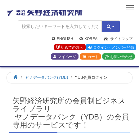
矢
野
経
済
研
究
ENGLISH
KOREA
サイトマップ
所
初めての方へ
ログイン・メンバー登録
マイページ
カート
お問い合わせ
ホ
ヤノデータバンク(YDB)
YDB会員ログイン
ー
ム
矢野経済研究所の会員制ビジネス
ライブラリ
ヤノデータバンク（YDB）の会員
専用のサービスです！