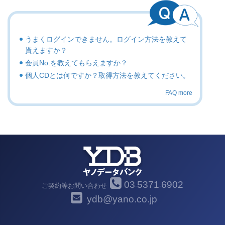
うまくログインできません。ログイン方法を教えて
貰えますか？
会員No.を教えてもらえますか？
個人CDとは何ですか？取得方法を教えてください。
FAQ more
03
5371
6902
ご契約等お問い合わせ
-
-
ydb@yano.co.jp