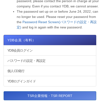
password, please contact the person in charge at your
company. Even if you contact YDB, we cannot answer.
The password set up on or before June 24, 2022, can
no longer be used. Please reset your password from
the
Password Reset Screen(パスワードの設定・再設
定)
and log in again with the new password.
YDB会員（有料）
YDB会員ログイン
パスワードの設定・再設定
個人CD発行
YDBログインガイド
TSR企業情報・TSR REPORT