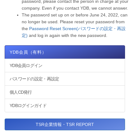
password, please contact the person in charge at your
company. Even if you contact YDB, we cannot answer.
The password set up on or before June 24, 2022, can
no longer be used. Please reset your password from
the
Password Reset Screen(パスワードの設定・再設
定)
and log in again with the new password.
YDB会員（有料）
YDB会員ログイン
パスワードの設定・再設定
個人CD発行
YDBログインガイド
TSR企業情報・TSR REPORT