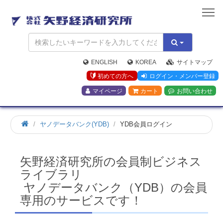
矢
野
経
済
研
究
ENGLISH
KOREA
サイトマップ
所
初めての方へ
ログイン・メンバー登録
マイページ
カート
お問い合わせ
ホ
ヤノデータバンク(YDB)
YDB会員ログイン
ー
ム
矢野経済研究所の会員制ビジネス
ライブラリ
ヤノデータバンク（YDB）の会員
専用のサービスです！