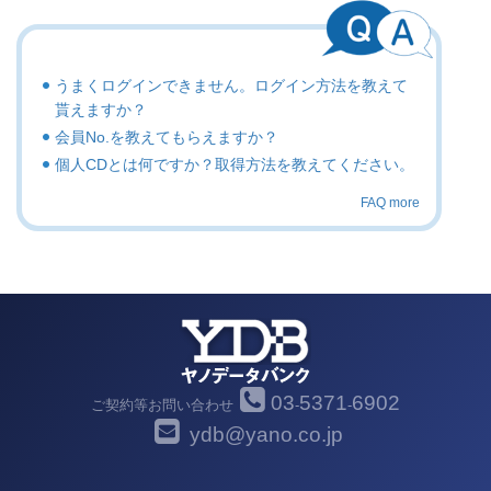
うまくログインできません。ログイン方法を教えて
貰えますか？
会員No.を教えてもらえますか？
個人CDとは何ですか？取得方法を教えてください。
FAQ more
03
5371
6902
ご契約等お問い合わせ
-
-
ydb@yano.co.jp