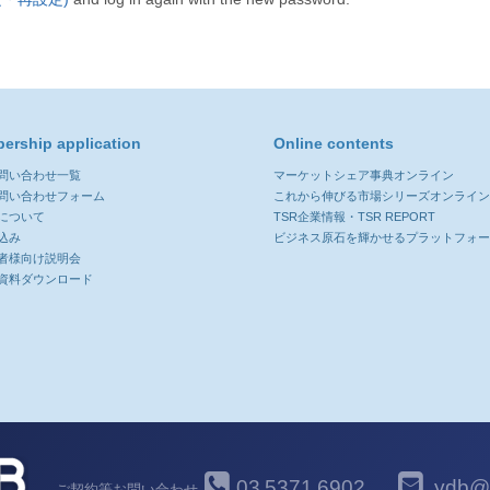
ership application
Online contents
お問い合わせ一覧
マーケットシェア事典オンライン
お問い合わせフォーム
これから伸びる市場シリーズオンライ
について
TSR企業情報・TSR REPORT
込み
ビジネス原石を輝かせるプラットフォ
者様向け説明会
資料ダウンロード
03
5371
6902
ydb@y
ご契約等お問い合わせ
-
-