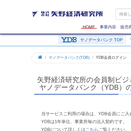
矢
野
経
済
HOME
事業内容
販売
研
究
ヤノデータバンク TOP
所
ホ
ヤノデータバンク(YDB)
YDB会員ログイン
ー
ム
矢野経済研究所の会員制ビジ
ヤノデータバンク（YDB）
当サービスご利用の場合は、YDB会員にご入
YDBは1年単位、事業所毎の法人契約です。
YDBについて詳しくは
こちら
ご覧ください。