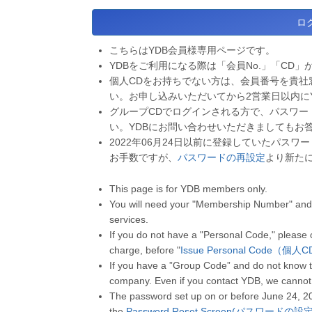
こちらはYDB会員様専用ページです。
YDBをご利用になる際は「会員No.」「CD」
個人CDをお持ちでない方は、会員番号を貴社
い。お申し込みいただいてから2営業日以内に
グループCDでログインされる方で、パスワー
い。YDBにお問い合わせいただきましてもお
2022年06月24日以前に登録していたパス
お手数ですが、
パスワードの再設定
より新た
This page is for YDB members only.
You will need your "Membership Number" and 
services.
If you do not have a "Personal Code," please
charge, before "
Issue Personal Code（個
If you have a ”Group Code” and do not know t
company. Even if you contact YDB, we cannot
The password set up on or before June 24, 2
the
Password Reset Screen(パスワードの