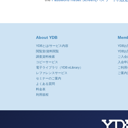
About YDB
Memb
YDBとは/サービス内容
YDB
閲覧室/資料閲覧
YDB
調査資料検索
ご入会
コピーサービス
入会申
電子ライブラリ（YDB eLibrary）
ご利用
レファレンスサービス
ご案内
セミナーのご案内
よくある質問
料金表
利用規程