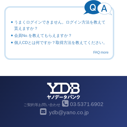
うまくログインできません。ログイン方法を教えて
貰えますか？
会員No.を教えてもらえますか？
個人CDとは何ですか？取得方法を教えてください。
FAQ more
03
5371
6902
ご契約等お問い合わせ
-
-
ydb@yano.co.jp