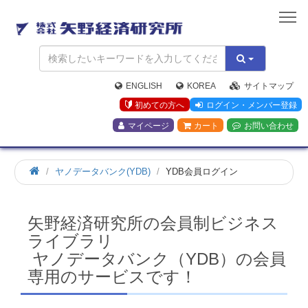
矢
野
経
済
研
究
ENGLISH
KOREA
サイトマップ
所
初めての方へ
ログイン・メンバー登録
マイページ
カート
お問い合わせ
ホ
ヤノデータバンク(YDB)
YDB会員ログイン
ー
ム
矢野経済研究所の会員制ビジネス
ライブラリ
ヤノデータバンク（YDB）の会員
専用のサービスです！