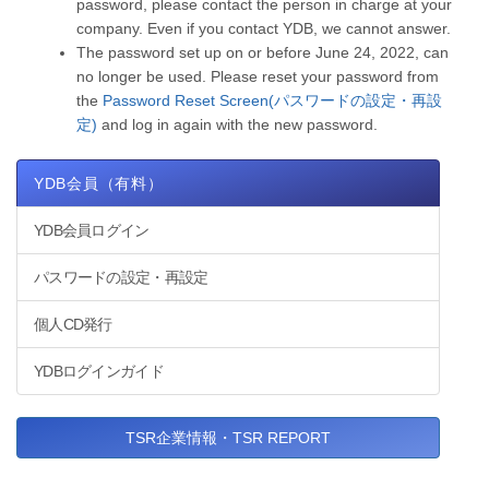
password, please contact the person in charge at your
company. Even if you contact YDB, we cannot answer.
The password set up on or before June 24, 2022, can
no longer be used. Please reset your password from
the
Password Reset Screen(パスワードの設定・再設
定)
and log in again with the new password.
YDB会員（有料）
YDB会員ログイン
パスワードの設定・再設定
個人CD発行
YDBログインガイド
TSR企業情報・TSR REPORT