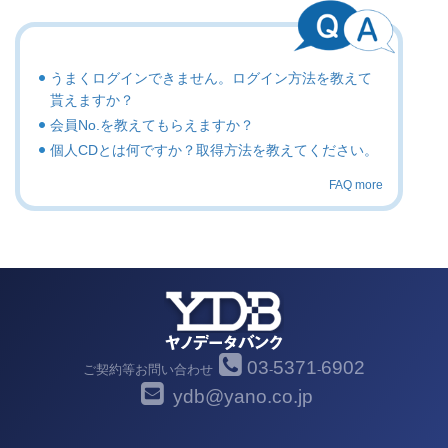
うまくログインできません。ログイン方法を教えて
貰えますか？
会員No.を教えてもらえますか？
個人CDとは何ですか？取得方法を教えてください。
FAQ more
03
5371
6902
ご契約等お問い合わせ
-
-
ydb@yano.co.jp