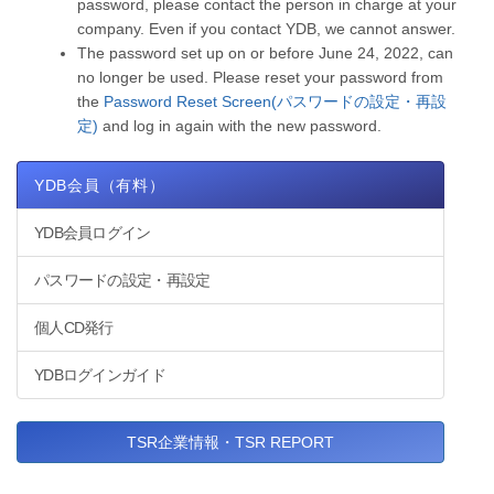
password, please contact the person in charge at your
company. Even if you contact YDB, we cannot answer.
The password set up on or before June 24, 2022, can
no longer be used. Please reset your password from
the
Password Reset Screen(パスワードの設定・再設
定)
and log in again with the new password.
YDB会員（有料）
YDB会員ログイン
パスワードの設定・再設定
個人CD発行
YDBログインガイド
TSR企業情報・TSR REPORT