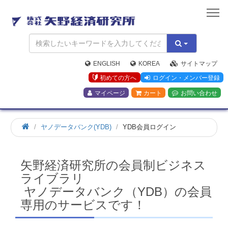
矢
野
経
済
研
究
ENGLISH
KOREA
サイトマップ
所
初めての方へ
ログイン・メンバー登録
マイページ
カート
お問い合わせ
ホ
ヤノデータバンク(YDB)
YDB会員ログイン
ー
ム
矢野経済研究所の会員制ビジネス
ライブラリ
ヤノデータバンク（YDB）の会員
専用のサービスです！