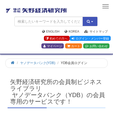
矢
野
経
済
研
究
ENGLISH
KOREA
サイトマップ
所
初めての方へ
ログイン・メンバー登録
マイページ
カート
お問い合わせ
ホ
ヤノデータバンク(YDB)
YDB会員ログイン
ー
ム
矢野経済研究所の会員制ビジネス
ライブラリ
ヤノデータバンク（YDB）の会員
専用のサービスです！