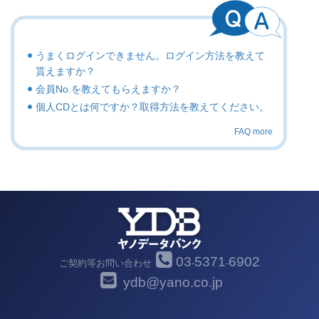
うまくログインできません。ログイン方法を教えて
貰えますか？
会員No.を教えてもらえますか？
個人CDとは何ですか？取得方法を教えてください。
FAQ more
03
5371
6902
ご契約等お問い合わせ
-
-
ydb@yano.co.jp