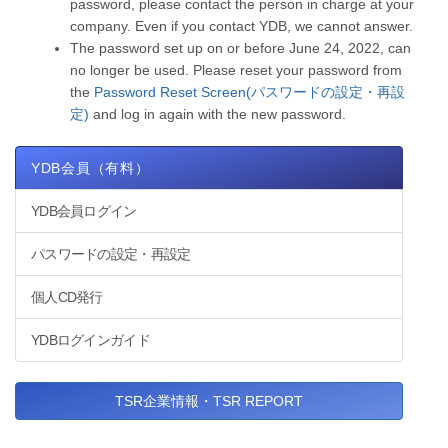
password, please contact the person in charge at your
company. Even if you contact YDB, we cannot answer.
The password set up on or before June 24, 2022, can
no longer be used. Please reset your password from
the
Password Reset Screen(パスワードの設定・再設
定)
and log in again with the new password.
YDB会員（有料）
YDB会員ログイン
パスワードの設定・再設定
個人CD発行
YDBログインガイド
TSR企業情報・TSR REPORT