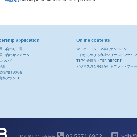
ership application
Online contents
お問い合わせ一覧
マーケットシェア事典オンライン
お問い合わせフォーム
これから伸びる市場シリーズオンライ
について
TSR企業情報・TSR REPORT
込み
ビジネス原石を輝かせるプラットフォ
者様向け説明会
資料ダウンロード
03
5371
6902
ydb@y
ご契約等お問い合わせ
-
-