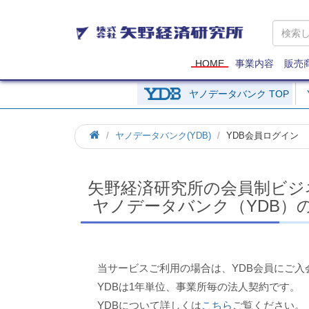
矢
野
経
済
HOME
事業内容
販売
研
究
ヤノデータバンク TOP
所
ホ
ヤノデータバンク(YDB)
YDB会員ログイン
ー
ム
矢野経済研究所の会員制ビジ
ヤノデータバンク（YDB）
当サービスご利用の場合は、YDB会員にご入
YDBは1年単位、事業所毎の法人契約です。
YDBについて詳しくは
こちら
ご覧ください。