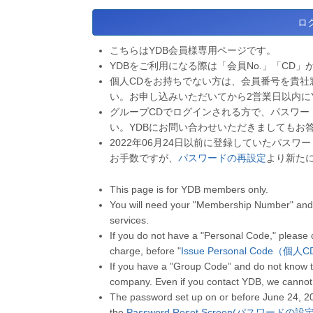
こちらはYDB会員様専用ページです。
YDBをご利用になる際は「会員No.」「CD」
個人CDをお持ちでない方は、会員番号を貴社
い。お申し込みいただいてから2営業日以内に
グループCDでログインされる方で、パスワー
い。YDBにお問い合わせいただきましてもお
2022年06月24日以前に登録していたパス
お手数ですが、
パスワードの再設定
より新た
This page is for YDB members only.
You will need your "Membership Number" and 
services.
If you do not have a "Personal Code," please
charge, before "
Issue Personal Code（個
If you have a ”Group Code” and do not know t
company. Even if you contact YDB, we cannot
The password set up on or before June 24, 2
the
Password Reset Screen(パスワードの