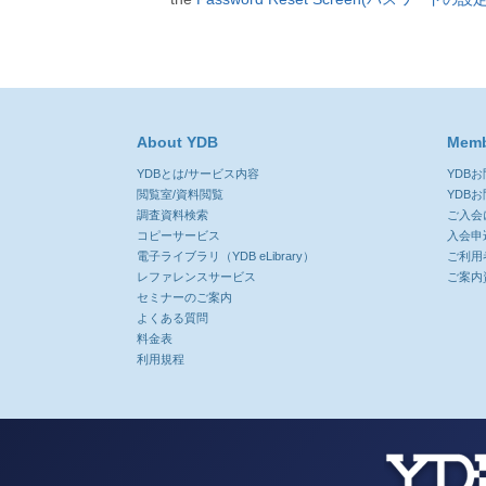
About YDB
Memb
YDBとは/サービス内容
YDB
閲覧室/資料閲覧
YDB
調査資料検索
ご入会
コピーサービス
入会申
電子ライブラリ（YDB eLibrary）
ご利用
レファレンスサービス
ご案内
セミナーのご案内
よくある質問
料金表
利用規程