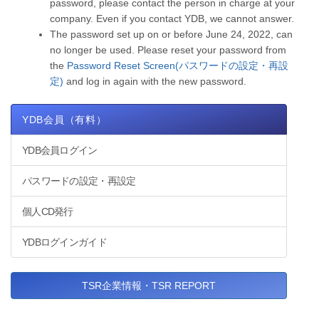
password, please contact the person in charge at your
company. Even if you contact YDB, we cannot answer.
The password set up on or before June 24, 2022, can
no longer be used. Please reset your password from
the
Password Reset Screen(パスワードの設定・再設
定)
and log in again with the new password.
YDB会員（有料）
YDB会員ログイン
パスワードの設定・再設定
個人CD発行
YDBログインガイド
TSR企業情報・TSR REPORT