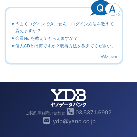
うまくログインできません。ログイン方法を教えて
貰えますか？
会員No.を教えてもらえますか？
個人CDとは何ですか？取得方法を教えてください。
FAQ more
03
5371
6902
ご契約等お問い合わせ
-
-
ydb@yano.co.jp