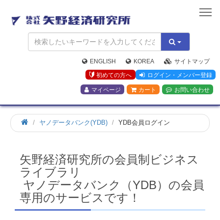
矢
野
経
済
研
究
ENGLISH
KOREA
サイトマップ
所
初めての方へ
ログイン・メンバー登録
マイページ
カート
お問い合わせ
ホ
ヤノデータバンク(YDB)
YDB会員ログイン
ー
ム
矢野経済研究所の会員制ビジネス
ライブラリ
ヤノデータバンク（YDB）の会員
専用のサービスです！