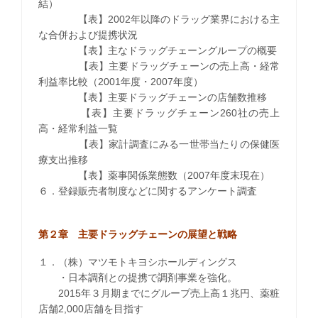
結）
【表】2002年以降のドラッグ業界における主
な合併および提携状況
【表】主なドラッグチェーングループの概要
【表】主要ドラッグチェーンの売上高・経常
利益率比較（2001年度・2007年度）
【表】主要ドラッグチェーンの店舗数推移
【表】主要ドラッグチェーン260社の売上
高・経常利益一覧
【表】家計調査にみる一世帯当たりの保健医
療支出推移
【表】薬事関係業態数（2007年度末現在）
６．登録販売者制度などに関するアンケート調査
第２章 主要ドラッグチェーンの展望と戦略
１．（株）マツモトキヨシホールディングス
・日本調剤との提携で調剤事業を強化。
2015年３月期までにグループ売上高１兆円、薬粧
店舗2,000店舗を目指す