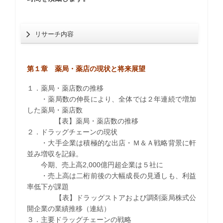
リサーチ内容
第１章 薬局・薬店の現状と将来展望
１．薬局・薬店数の推移
・薬局数の伸長により、全体では２年連続で増加
した薬局・薬店数
【表】薬局・薬店数の推移
２．ドラッグチェーンの現状
・大手企業は積極的な出店・Ｍ＆Ａ戦略背景に軒
並み増収を記録。
今期、売上高2,000億円超企業は５社に
・売上高は二桁前後の大幅成長の見通しも、利益
率低下が課題
【表】ドラッグストアおよび調剤薬局株式公
開企業の業績推移（連結）
３．主要ドラッグチェーンの戦略