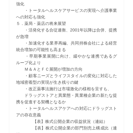
強化
・トータルヘルスケアサービスの実現へ介護事業
への対応も強化
５．薬局・薬店の将来展望
・活発化する合従連衡、2001年以降は合併、提携
が急増
・加速化する業界再編、共同持株会社による経営
統合増加の可能性も高まる
・早期事業展開に向け、緩やかな連携であるグ
ループ化より
Ｍ＆ＡとＦＣ展開が増加の方向
・顧客ニーズとライフスタイルの変化に対応した
地域密着型の実現が生き残りの鍵
・改正薬事法施行は市場激化の様相を呈すも、
ドラッグストアと異業態・異業種企業の新たな提
携を促進する契機となるか
・トータルヘルスアケアへの対応にドラッグスト
アの存在意義
【表】株式公開企業の収益状況（連結）
【表】株式公開企業の部門別売上構成比（連