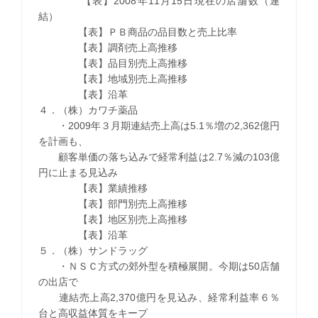
【表】2008年11月15日現在の店舗数（連
結）
【表】ＰＢ商品の品目数と売上比率
【表】調剤売上高推移
【表】品目別売上高推移
【表】地域別売上高推移
【表】沿革
４．（株）カワチ薬品
・2009年３月期連結売上高は5.1％増の2,362億円
を計画も、
顧客単価の落ち込みで経常利益は2.7％減の103億
円に止まる見込み
【表】業績推移
【表】部門別売上高推移
【表】地区別売上高推移
【表】沿革
５．（株）サンドラッグ
・ＮＳＣ方式の郊外型を積極展開。今期は50店舗
の出店で
連結売上高2,370億円を見込み、経常利益率６％
台と高収益体質をキープ