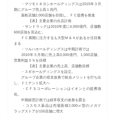
・マツモトキヨシホールディングスは2015年３月
期にグループ売上高１兆円、
薬粧店舗2,000店舗を目指し、ＦＣ提携を推進
【表】主要企業の出店計画
・サンドラッグは2010年度に4,000億円、店舗数
600店強を見込む。
ＦＣ展開に注力するも大型Ｍ＆Ａがあるか注目集
まる
・ツルハホールディングスは中期計画では
2010年５月期に売上高3,000億円、1,000店舗、
営業利益５％を目標
【表】主要企業の売上高、店舗数目標
・スギホールディングスを設立。
グループ企業の収支改善で統合メリットを打ち出
し、ドミナント拡大へ
・ＣＦＳコーポレーションはイオンとの提携強
化。
中期経営計画では経常収支の改善を図る
・コスモス薬品は売場面積2,000㎡型のメガド
ラッグストアが150店舗に増大