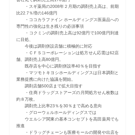
・スギ薬局の2008年２月期の調剤売上高は、前期
比22.7％増の146億円
・ココカラファイン ホールディングス医薬品への
専門性の強化は生き残りの必須事項
・コクミンの調剤売上高は92億円で100億円到達
に目処、
今後は調剤併設店舗に積極的に対応
・ＣＦＳコーポレーションは処方せん応需は62店
舗、調剤売上高80億円。
既存店を中心に調剤併設率40％を目指す
・マツモトキヨシホールディングスは日本調剤と
業務提携に向けた協議を開始。
調剤店舗500店まで拡大目指す
・住商ドラッグストアーズの月間処方せん枚数は
約８万枚。
調剤売上比率23％を30％まで高める意向
・グローウェルホールディングスでは
ウエルシア関東の基本コンセプトを高田薬局でも
推進
・ドラッグチェーンも医療モールの開発や出店を