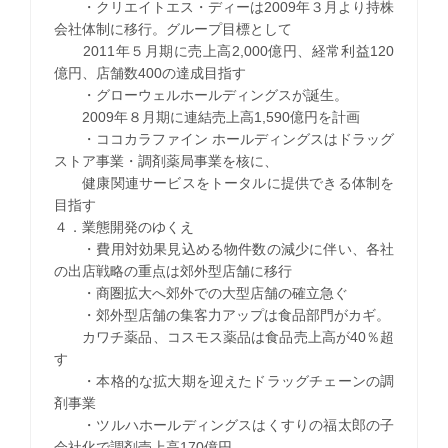
・クリエイトエス・ディーは2009年３月より持株
会社体制に移行。グループ目標として
2011年５月期に売上高2,000億円、経常利益120
億円、店舗数400の達成目指す
・グローウェルホールディングスが誕生。
2009年８月期に連結売上高1,590億円を計画
・ココカラファイン ホールディングスはドラッグ
ストア事業・調剤薬局事業を核に、
健康関連サービスをトータルに提供できる体制を
目指す
４．業態開発のゆくえ
・費用対効果見込める物件数の減少に伴い、各社
の出店戦略の重点は郊外型店舗に移行
・商圏拡大へ郊外での大型店舗の確立急ぐ
・郊外型店舗の集客力アップは食品部門がカギ。
カワチ薬品、コスモス薬品は食品売上高が40％超
す
・本格的な拡大期を迎えたドラッグチェーンの調
剤事業
・ツルハホールディングスはくすりの福太郎の子
会社化で調剤売上高170億円