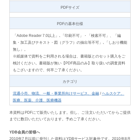
PDFサイズ
PDFの基本仕様
「Adobe Reader 7.0以上」､「印刷不可」・「検索不可」、「編
集・加工及びテキスト・図（グラフ）の抽出等不可」､「しおり機能
無し」。
※紙媒体で資料をご利用される場合は、書籍版とのセット購入をご
検討ください。書籍版が無い【PDF商品のみ】取り扱いの調査資料
もございますので、何卒ご了承ください。
カテゴリ
流通小売、物流、一般・事業所向けサービス、金融
/
ヘルスケア、
医療、医薬、介護、医療機器
本資料はPDFにて販売いたします。但し、ご注文いただいてからご提供
までに数日いただいております。予めご了承ください。
YDB会員の皆様へ
2010年7月以前に発刊した資料はYDBサービス対象外です。2010年8月