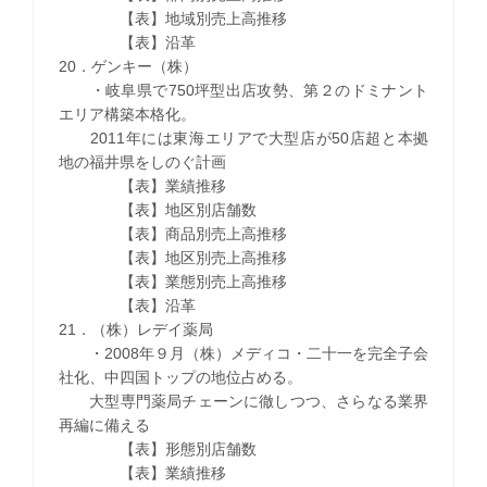
【表】地域別売上高推移
【表】沿革
20．ゲンキー（株）
・岐阜県で750坪型出店攻勢、第２のドミナント
エリア構築本格化。
2011年には東海エリアで大型店が50店超と本拠
地の福井県をしのぐ計画
【表】業績推移
【表】地区別店舗数
【表】商品別売上高推移
【表】地区別売上高推移
【表】業態別売上高推移
【表】沿革
21．（株）レデイ薬局
・2008年９月（株）メディコ・二十一を完全子会
社化、中四国トップの地位占める。
大型専門薬局チェーンに徹しつつ、さらなる業界
再編に備える
【表】形態別店舗数
【表】業績推移