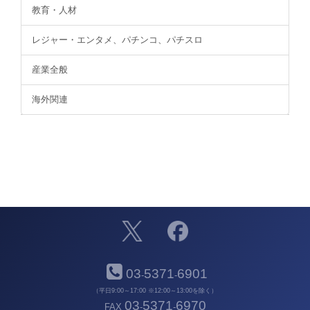
教育・人材
レジャー・エンタメ、パチンコ、パチスロ
産業全般
海外関連
03
5371
6901
-
-
（平日9:00～17:00 ※12:00～13:00を除く）
03
5371
6970
FAX
-
-