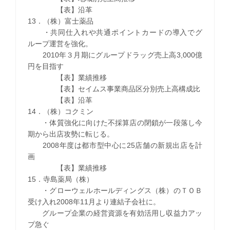
【表】沿革
13．（株）富士薬品
・共同仕入れや共通ポイントカードの導入でグ
ループ運営を強化。
2010年３月期にグループドラッグ売上高3,000億
円を目指す
【表】業績推移
【表】セイムス事業商品区分別売上高構成比
【表】沿革
14．（株）コクミン
・体質強化に向けた不採算店の閉鎖が一段落し今
期から出店攻勢に転じる。
2008年度は都市型中心に25店舗の新規出店を計
画
【表】業績推移
15．寺島薬局（株）
・グローウェルホールディングス（株）のＴＯＢ
受け入れ2008年11月より連結子会社に。
グループ企業の経営資源を有効活用し収益力アッ
プ急ぐ