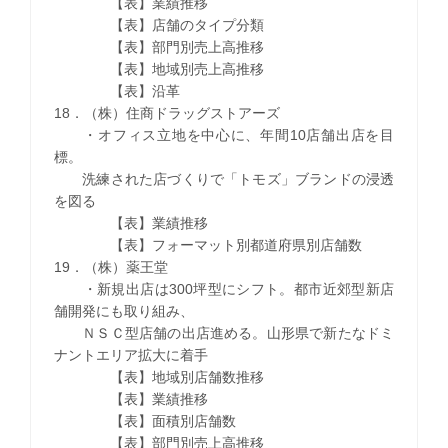
【表】業績推移
【表】店舗のタイプ分類
【表】部門別売上高推移
【表】地域別売上高推移
【表】沿革
18．（株）住商ドラッグストアーズ
・オフィス立地を中心に、年間10店舗出店を目
標。
洗練された店づくりで「トモズ」ブランドの浸透
を図る
【表】業績推移
【表】フォーマット別都道府県別店舗数
19．（株）薬王堂
・新規出店は300坪型にシフト。都市近郊型新店
舗開発にも取り組み、
ＮＳＣ型店舗の出店進める。山形県で新たなドミ
ナントエリア拡大に着手
【表】地域別店舗数推移
【表】業績推移
【表】面積別店舗数
【表】部門別売上高推移