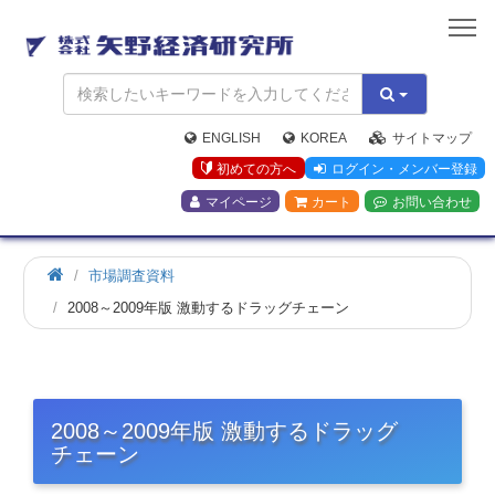
矢
野
経
済
研
究
ENGLISH
KOREA
サイトマップ
所
初めての方へ
ログイン・メンバー登録
マイページ
カート
お問い合わせ
市場調査資料
2008～2009年版 激動するドラッグチェーン
2008～2009年版 激動するドラッグ
チェーン